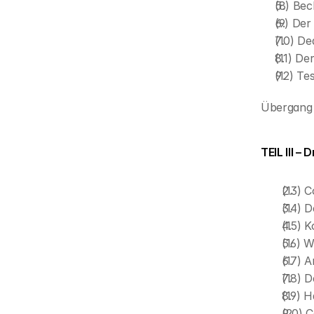
(8) Bec
(9) Der
(10) Dea
(11) D
(12) Te
Übergang z
TEIL III –
(13) C
(14) 
(15) 
(16) W
(17) A
(18) D
(19) 
(20) C