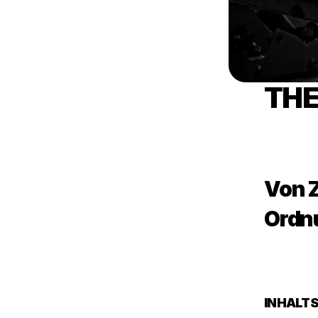
THE
Von Z
Ordn
INHALTS