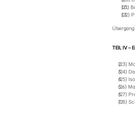
(21) 
(22) 
Übergang 
TEIL IV –
(23) Mo
(24) D
(25) Is
(26) M
(27) Pr
(28) S