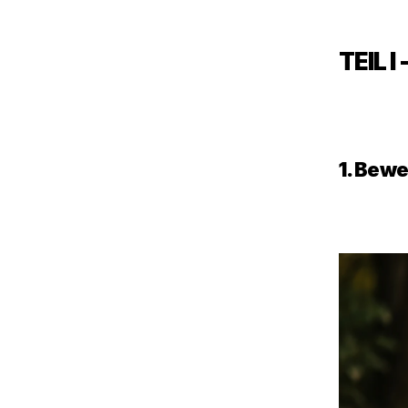
TEIL I
1. Bew