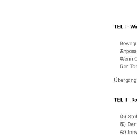
TEIL I – W
Bewegu
Anpassu
Wenn O
Der To
Übergang z
TEIL II – 
(5) Sta
(6) Der
(7) Inn