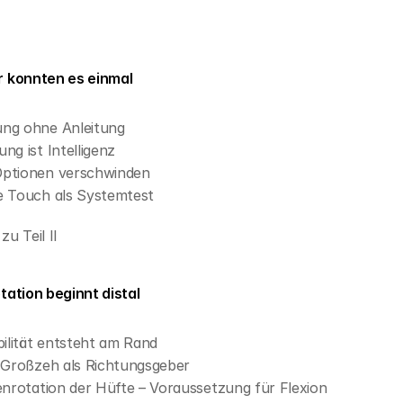
ir konnten es einmal
ng ohne Anleitung
ng ist Intelligenz
ptionen verschwinden
e Touch als Systemtest
u Teil II
Rotation beginnt distal
bilität entsteht am Rand
 Großzeh als Richtungsgeber
enrotation der Hüfte – Voraussetzung für Flexion