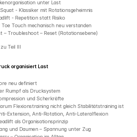
kenorganisation unter Last
 Squat - Klassiker mit Rotationsgeheimnis
dlift - Repetition statt Risiko
er Toe Touch mechanisch neu verstanden
st – Troubleshoot – Reset (Rotationsebene)
u Teil III
 Druck organisiert Last
ore neu definiert
Der Rumpf als Drucksystem
Kompression und Scherkräfte
arum Flexionstraining nicht gleich Stabilitätstraining ist
nti-Extension, Anti-Rotation, Anti-Lateralflexion
eadlift als Organisationsprinzip
Hang und Daumen – Spannung unter Zug
arry – Organisation im Alltag