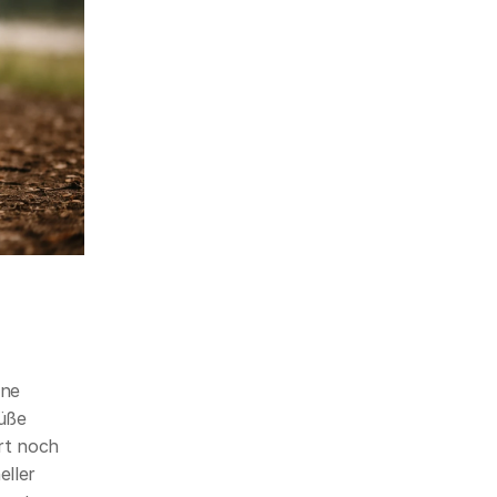
ne 
üße 
t noch 
ller 